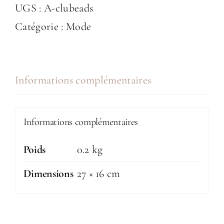
Pochette
UGS :
A-clubeads
perlée
Catégorie :
Mode
"Maya"
Informations complémentaires
Informations complémentaires
Poids
0.2 kg
Dimensions
27 × 16 cm