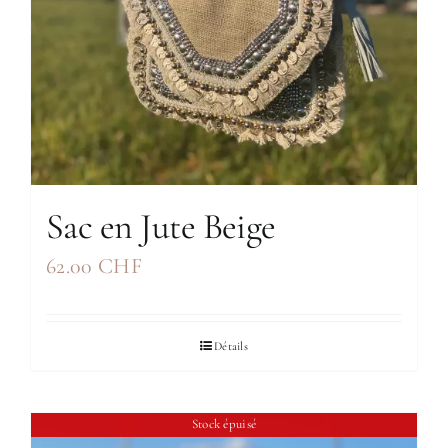
Sac en Jute Beige
62.00
CHF
Détails
Stock épuisé