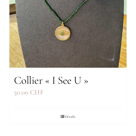
Collier « I See U »
50.00
CHF
Détails