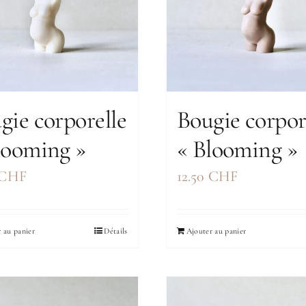
gie corporelle
Bougie corpor
looming »
« Blooming »
CHF
12.50
CHF
 au panier
Détails
Ajouter au panier