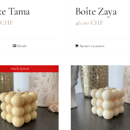
te Tama
Boîte Zaya
0
CHF
46.00
CHF
Détails
Ajouter au panier
Stock épuisé