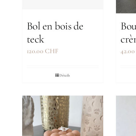
Bol en bois de
Bou
teck
crè
120.00
CHF
42.0
Détails