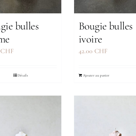
gie bulles
Bougie bulles
me
ivoire
0
CHF
42.00
CHF
Détails
Ajouter au panier