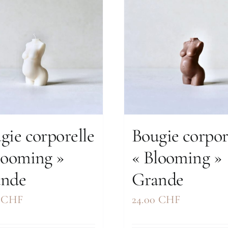
gie corporelle
Bougie corpor
looming »
« Blooming »
ande
Grande
0
CHF
24.00
CHF