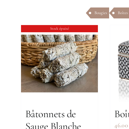
Bougies
Boîtes
Stock épuisé
Bâtonnets de
Boî
Sauge Blanche
46.0