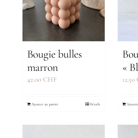
Bougie bulles
Bou
marron
« B
42.00
CHF
12.50
Ajouter au panier
Détails
Ajouter