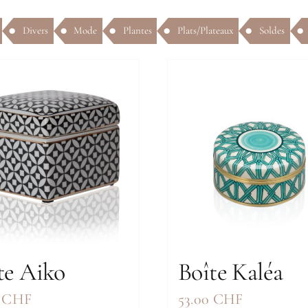
Divers
Mode
Plantes
Plats/Plateaux
Soldes
te Aiko
Boîte Kaléa
0
CHF
53.00
CHF