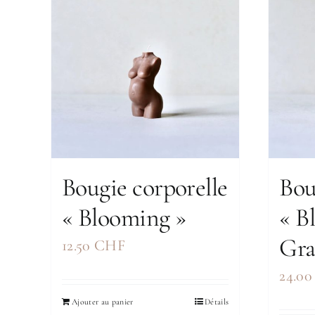
Bougie corporelle
Bou
« Blooming »
« B
Gr
12.50
CHF
24.0
Ajouter au panier
Détails