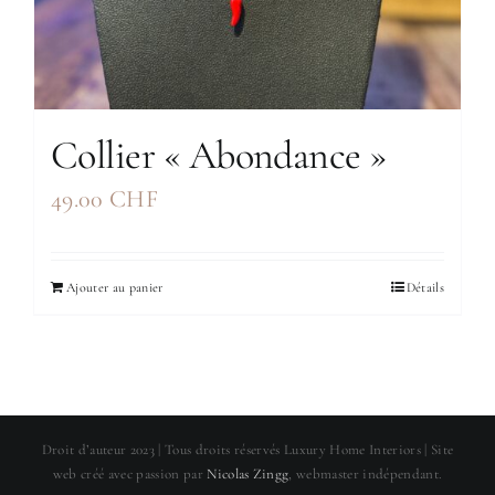
Collier « Abondance »
49.00
CHF
Ajouter au panier
Détails
Droit d’auteur 2023 | Tous droits réservés Luxury Home Interiors | Site
web créé avec passion par
Nicolas Zingg
, webmaster indépendant.