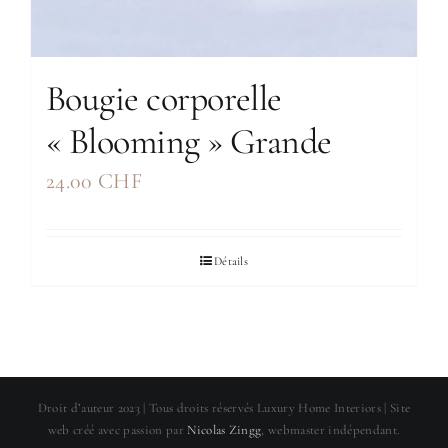
Bougie corporelle
« Blooming » Grande
24.00
CHF
Détails
Droit d’auteur 2023 | Tous droits réservés Luxury Home Interiors | Site
web créé avec passion par
Nicolas Zingg
, webmaster indépendant.