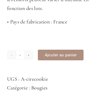
fonction des lots.
• Pays de fabrication : France
Ajouter au panier
quantité
de
Fondant
UGS :
A-cirecookie
de
Catégorie :
Bougies
cire
"Cookie"