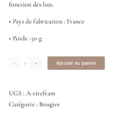
fonction des lots.
• Pays de fabrication : France
• Poids : 50 g
Ajouter au panier
quantité
de
Fondant
UGS :
A-cirefram
de
Catégorie :
Bougies
cire
rhubarbe