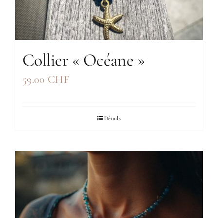
Collier « Océane »
59.00
CHF
Détails