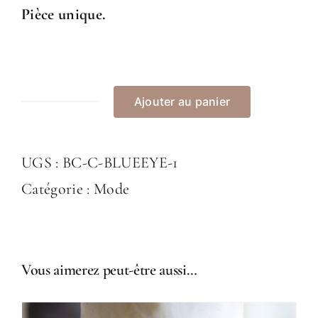
Pièce unique.
Ajouter au panier
quantité
de
UGS :
BC-C-BLUEEYE-1
Collier
Catégorie :
Mode
"Blue
Eye"
Vous aimerez peut-être aussi…